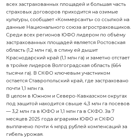
всех застрахованных площадей и большая часть
страховых договоров приходится на озимые
культуры, сообщает
«Коммерсантъ» со ссылкой на
данные Национального союза агростраховщиков
.
Среди всех регионов ЮФО лидером по объёму
застрахованных площадей является Ростовская
область (1,2 млн га), в спину ей дышит
Краснодарский край (1,1 млн га) и заметно отстает
в тройке лидеров Волгоградская область (664
тысячи га). В СКФО ключевым участником
остается Ставропольский край, где застраховано
почти 1,1 млн га.
В целом в Южном и Северо-Кавказском округах
под защитой находится свыше 4,3 млн га посевов
— 3,2 млн га в ЮФО и 1,1 млн га в СКФО. За 7
месяцев 2025 года аграриям ЮФО и СКФО
выплачено почти 4 млрд рублей компенсаций за
гибель урожая.