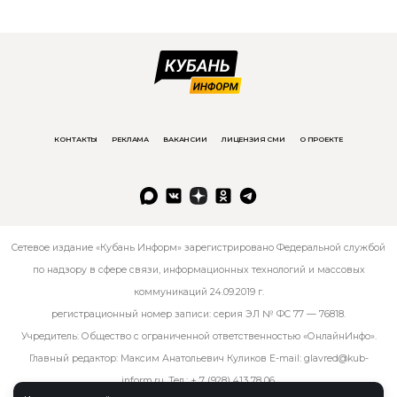
КОНТАКТЫ
РЕКЛАМА
ВАКАНСИИ
ЛИЦЕНЗИЯ СМИ
О ПРОЕКТЕ
Сетевое издание «Кубань Информ» зарегистрировано Федеральной службой
по надзору в сфере связи, информационных технологий и массовых
коммуникаций 24.09.2019 г.
регистрационный номер записи: серия ЭЛ № ФС 77 — 76818.
Учредитель: Общество с ограниченной ответственностью «ОнлайнИнфо».
Главный редактор: Максим Анатольевич Куликов E-mail:
glavred@kub-
inform.ru
. Тел.:
+ 7 (928) 413 78 06
.