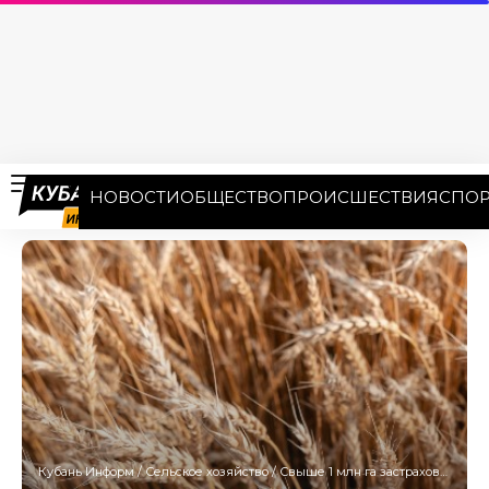
НОВОСТИ
ОБЩЕСТВО
ПРОИСШЕСТВИЯ
СПОР
Кубань Информ
/
Сельское хозяйство
/
Свыше 1 млн га застраховали аграрии Кубани под урожай 2025 года