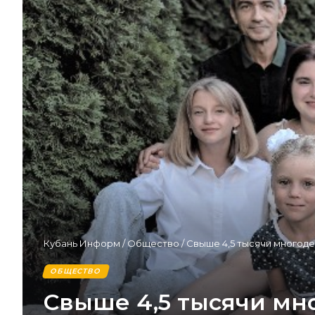
Кубань Информ
/
Общество
/
Свыше 4,5 тысячи многоде
ОБЩЕСТВО
Свыше 4,5 тысячи мн