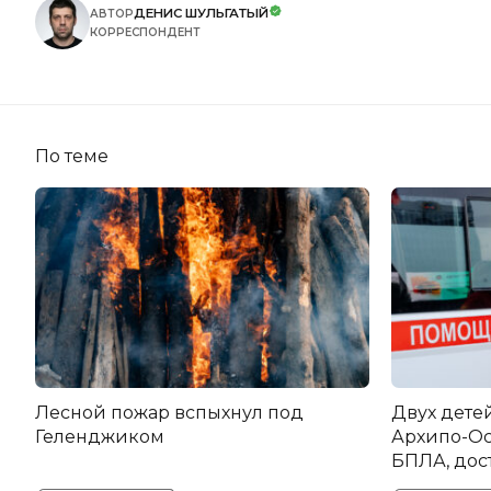
ДЕНИС ШУЛЬГАТЫЙ
АВТОР
КОРРЕСПОНДЕНТ
По теме
Лесной пожар вспыхнул под
Двух дете
Геленджиком
Архипо-Ос
БПЛА, дос