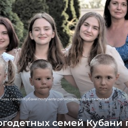
тных семей Кубани получили региональный маткапитал
огодетных семей Кубани