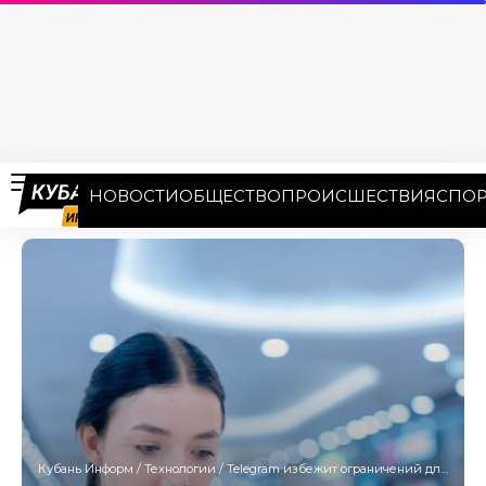
НОВОСТИ
ОБЩЕСТВО
ПРОИСШЕСТВИЯ
СПОР
Кубань Информ
/
Технологии
/
Telegram избежит ограничений для иностранного ПО при соблюдении российских законов