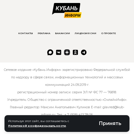
КОНТАКТЫ
РЕКЛАМА
ВАКАНСИИ
ЛИЦЕНЗИЯ СМИ
О ПРОЕКТЕ
Сетевое издание «Кубань Информ» зарегистрировано Федеральной службой
по надзору в сфере связи, информационных технологий и массовых
коммуникаций 24.09.2019 г.
регистрационный номер записи: серия ЭЛ № ФС 77 — 76818.
Учредитель: Общество с ограниченной ответственностью «ОнлайнИнфо».
Главный редактор: Максим Анатольевич Куликов E-mail:
glavred@kub-
inform.ru
. Тел.:
+ 7 (928) 413 78 06
.
Используя этот сайт, вы соглашаетесь с
Принять
Политикой конфиденциальности
.
© kub-inform 2026