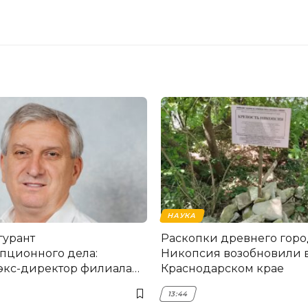
НАУКА
гурант
Раскопки древнего горо
пционного дела:
Никопсия возобновили 
экс-директор филиала
Краснодарском крае
мска
13:44