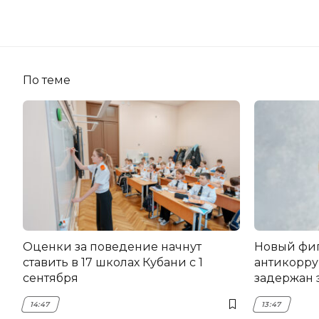
По теме
Оценки за поведение начнут
Новый фи
ставить в 17 школах Кубани с 1
антикорру
сентября
задержан 
НЭСК Кры
14:47
13:47