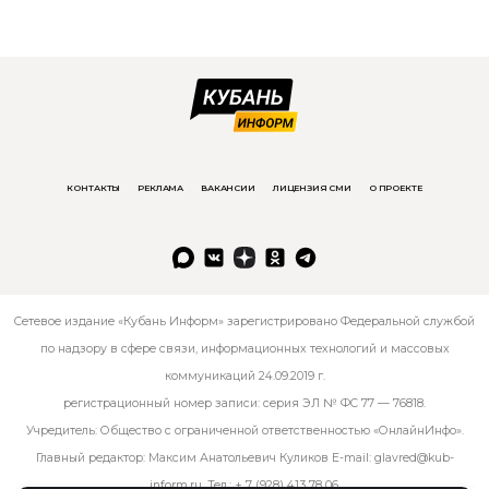
КОНТАКТЫ
РЕКЛАМА
ВАКАНСИИ
ЛИЦЕНЗИЯ СМИ
О ПРОЕКТЕ
Сетевое издание «Кубань Информ» зарегистрировано Федеральной службой
по надзору в сфере связи, информационных технологий и массовых
коммуникаций 24.09.2019 г.
регистрационный номер записи: серия ЭЛ № ФС 77 — 76818.
Учредитель: Общество с ограниченной ответственностью «ОнлайнИнфо».
Главный редактор: Максим Анатольевич Куликов E-mail:
glavred@kub-
inform.ru
. Тел.:
+ 7 (928) 413 78 06
.