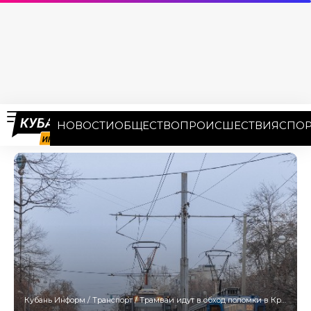
НОВОСТИ
ОБЩЕСТВО
ПРОИСШЕСТВИЯ
СПОР
Кубань Информ
/
Транспорт
/
Трамваи идут в обход поломки в Краснодаре