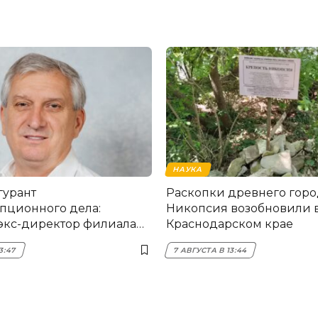
НАУКА
гурант
Раскопки древнего горо
пционного дела:
Никопсия возобновили 
экс-директор филиала
Краснодарском крае
мска
3:47
7 АВГУСТА В 13:44