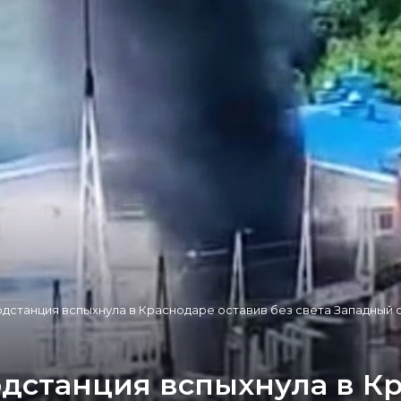
станция вспыхнула в Краснодаре оставив без света Западный 
дстанция вспыхнула в Кр