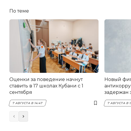
По теме
Оценки за поведение начнут
Новый фи
ставить в 17 школах Кубани с 1
антикорру
сентября
задержан 
НЭСК Кры
7 АВГУСТА В 14:47
7 АВГУСТА В 1