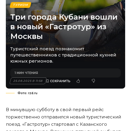
ТУРИЗМ
Три города Кубани вошли
в новый «Гастротур» из
Москвы
Туристский поезд познакомит
путешественников с традиционной кухней
южных регионов.
1 МИН ЧТЕНИЯ
25.08.2025 В 11:58
Фото: rzd.ru
В минувшую субботу в свой первый рейс
торжественно отправился новый туристический
поезд. «Гастротур» стартовал с Казанского