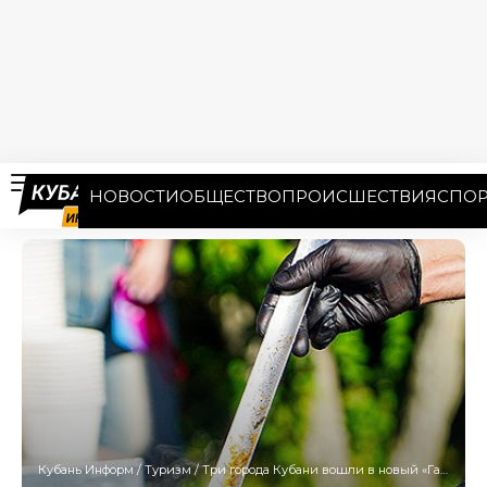
НОВОСТИ
ОБЩЕСТВО
ПРОИСШЕСТВИЯ
СПОР
Кубань Информ
/
Туризм
/
Три города Кубани вошли в новый «Гастротур» из Москвы