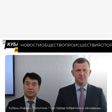
НОВОСТИ
ОБЩЕСТВО
ПРОИСШЕСТВИЯ
СПОР
Кубань Информ
/
Политика
/
Три города-побратима и меморандумы о дружбе: Краснодар расширяет международные связи