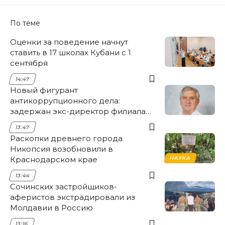
По теме
Оценки за поведение начнут
ставить в 17 школах Кубани с 1
сентября
14:47
Новый фигурант
антикоррупционного дела:
задержан экс-директор филиала
НЭСК Крымска
13:47
Раскопки древнего города
Никопсия возобновили в
Краснодарском крае
НАУКА
13:44
Сочинских застройщиков-
аферистов экстрадировали из
Молдавии в Россию
13:16