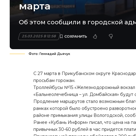
марта
Об этом сообщили в городской ад
25.03.2025 В 12:58
Фото: Геннадий Дьячук
С 27 марта в Прикубанском округе Краснода
просьбам горожан.
Троллейбусы №15 «Железнодорожный вокзал «
«Бальнеолечебница – ул. Домбайская» будут 
Продление маршрутов стало возможным благ
рамках которой было обустроено разворотное
районе примыкания улицы Вологодской, сооб
Ранее «Кубань Информ»
писал
, что цена на 
привычных 30-60 рублей в час придется плати