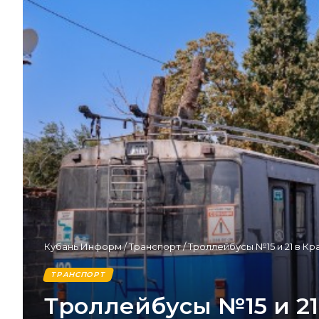
Кубань Информ
/
Транспорт
/
Троллейбусы №15 и 21 в К
ТРАНСПОРТ
Троллейбусы №15 и 21