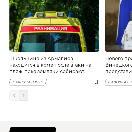
Школьница из Армавира
Нового пр
находится в коме после атаки на
Винецког
пляж, пока земляки собирают
представил
помощь
6 АВГУСТА В 15:26
6 АВГУСТА В 1