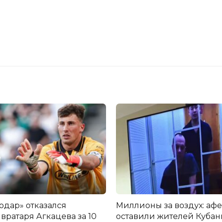
одар» отказался
Миллионы за воздух: аф
вратаря Агкацева за 10
оставили жителей Кубани