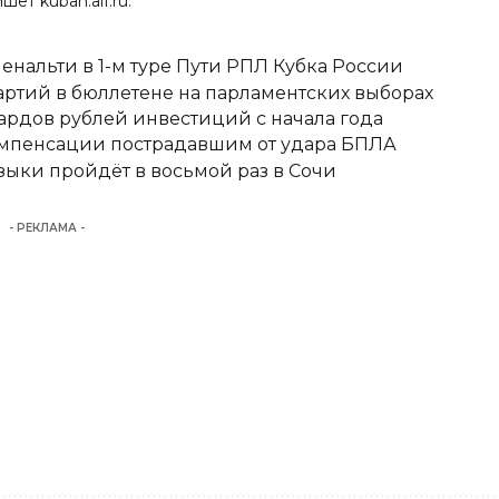
пишет
kuban.aif.ru
.
енальти в 1-м туре Пути РПЛ Кубка России
ртий в бюллетене на парламентских выборах
ардов рублей инвестиций с начала года
омпенсации пострадавшим от удара БПЛА
ыки пройдёт в восьмой раз в Сочи
- РЕКЛАМА -