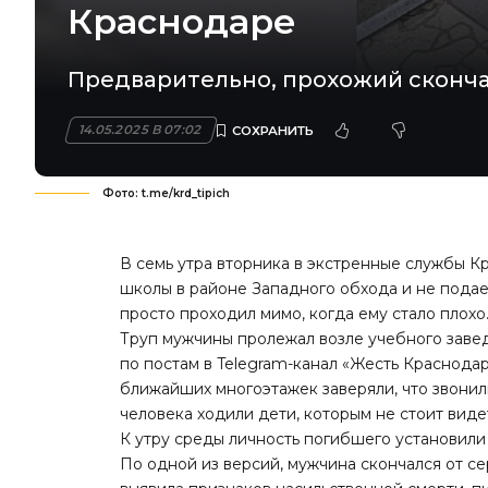
Краснодаре
Предварительно, прохожий сконча
14.05.2025 В 07:02
Фото: t.me/krd_tipich
В семь утра вторника в экстренные службы К
школы в районе Западного обхода и не подае
просто проходил мимо, когда ему стало плохо.
Труп мужчины пролежал возле учебного завед
по постам в Telegram-канал «Жесть Краснодара
ближайших многоэтажек заверяли, что звонил
человека ходили дети, которым не стоит виде
К утру среды личность погибшего установили
По одной из версий, мужчина скончался от с