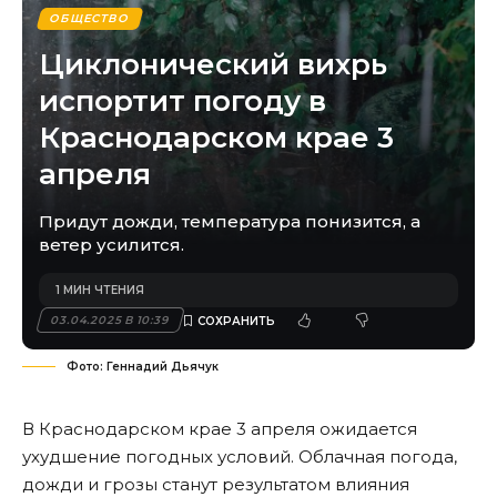
ОБЩЕСТВО
Циклонический вихрь
испортит погоду в
Краснодарском крае 3
апреля
Придут дожди, температура понизится, а
ветер усилится.
1 МИН ЧТЕНИЯ
03.04.2025 В 10:39
Фото: Геннадий Дьячук
В Краснодарском крае 3 апреля ожидается
ухудшение погодных условий. Облачная погода,
дожди и грозы станут результатом влияния