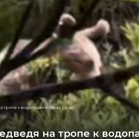
а тропе к водопадам в горах Сочи
едведя на тропе к водопа