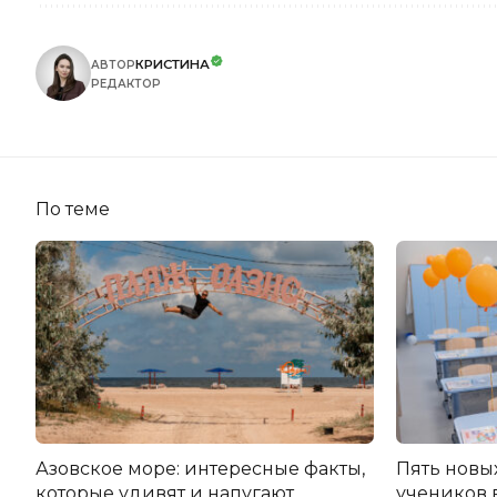
КРИСТИНА
АВТОР
РЕДАКТОР
По теме
Азовское море: интересные факты,
Пять новы
которые удивят и напугают
учеников 