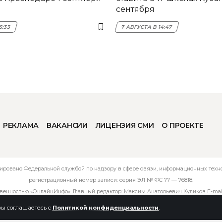
сентября
5:33
7 АВГУСТА В 14:47
РЕКЛАМА
ВАКАНСИИ
ЛИЦЕНЗИЯ СМИ
О ПРОЕКТЕ
ировано Федеральной службой по надзору в сфере связи, информационных технол
регистрационный номер записи: серия ЭЛ № ФС 77 — 76818.
твенностью «ОнлайнИнфо». Главный редактор: Максим Анатольевич Куликов E-mai
 вы соглашаетесь с
Политикой конфиденциальности
.