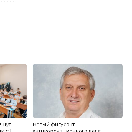
чнут
Новый фигурант
и с 1
антикоррупционного дела: