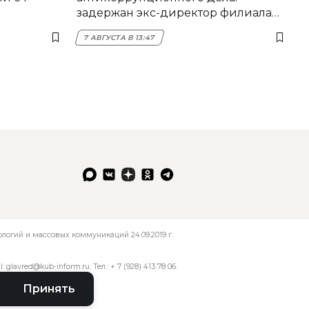
задержан экс-директор филиала
НЭСК Крымска
7 АВГУСТА В 13:47
огий и массовых коммуникаций 24.09.2019 г.
l:
glavred@kub-inform.ru
. Тел.:
+ 7 (928) 413 78 06
.
Принять