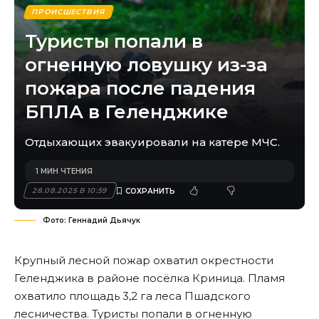
ПРОИСШЕСТВИЯ
Туристы попали в
огненную ловушку из-за
пожара после падения
БПЛА в Геленджике
Отдыхающих эвакуировали на катере МЧС.
1 МИН ЧТЕНИЯ
28.08.2025 В 10:59
Фото: Геннадий Дьячук
Крупный лесной пожар охватил окрестности
Геленджика в районе посёлка Криница. Пламя
охватило площадь 3,2 га леса Пшадского
лесничества. Туристы попали в огненную