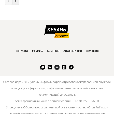
КОНТАКТЫ
РЕКЛАМА
ВАКАНСИИ
ЛИЦЕНЗИЯ СМИ
О ПРОЕКТЕ
Сетевое издание «Кубань Информ» зарегистрировано Федеральной службой
по надзору в сфере связи, информационных технологий и массовых
коммуникаций 24.09.2019 г.
регистрационный номер записи: серия ЭЛ № ФС 77 — 76818.
Учредитель: Общество с ограниченной ответственностью «ОнлайнИнфо».
Главный редактор: Максим Анатольевич Куликов E-mail:
glavred@kub-