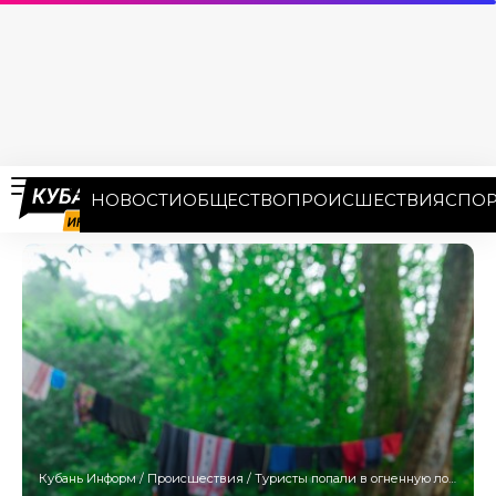
НОВОСТИ
ОБЩЕСТВО
ПРОИСШЕСТВИЯ
СПОР
Кубань Информ
/
Происшествия
/
Туристы попали в огненную ловушку из-за пожара после падения БПЛА в Геленджике