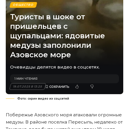
ОБЩЕСТВО
Туристы в шоке от
пришельцев с
щупальцами: ядовитые
медузы заполонили
Азовское море
Очевидцы делятся видео в соцсетях.
1 МИН ЧТЕНИЯ
19.07.2025 В 13:25
Фото: скрин видео из соцсетей
Побережье Азовского моря атаковали огромные
медузы. В районе поселка Пересыпь, недалеко от