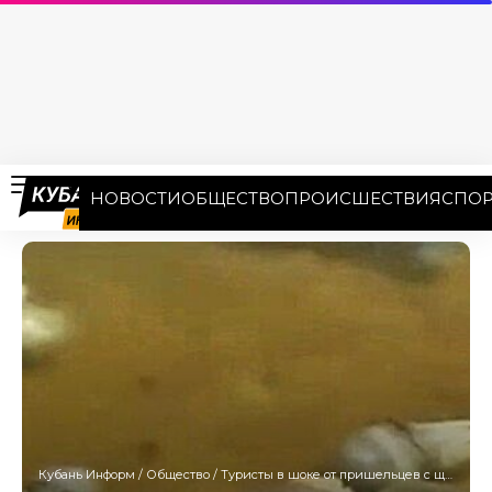
НОВОСТИ
ОБЩЕСТВО
ПРОИСШЕСТВИЯ
СПОР
Кубань Информ
/
Общество
/
Туристы в шоке от пришельцев с щупальцами: ядовитые медузы заполонили Азовское море