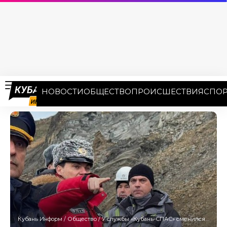
НОВОСТИ
ОБЩЕСТВО
ПРОИСШЕСТВИЯ
СПОР
Кубань Информ
/
Общество
/
У службы «Кубань-СПАС» сменился руководитель