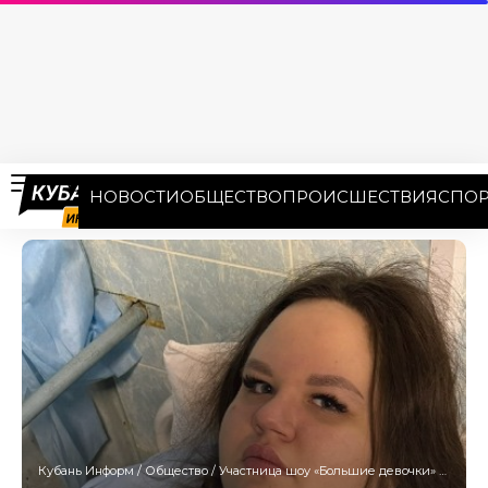
НОВОСТИ
ОБЩЕСТВО
ПРОИСШЕСТВИЯ
СПОР
Кубань Информ
/
Общество
/
Участница шоу «Большие девочки» из Краснодара вышла из психушки и подала на развод