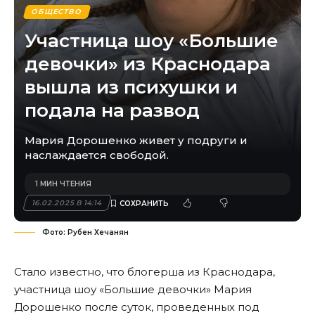
ОБЩЕСТВО
Участница шоу «Большие
девочки» из Краснодара
вышла из психушки и
подала на развод
Мария Дорошенко живет у подруги и
наслаждается свободой.
1 МИН ЧТЕНИЯ
16.02.2025 В 14:14
Фото: Рубен Хечанян
Стало известно, что блогерша из Краснодара,
участница шоу «Большие девочки» Мария
Дорошенко после суток, проведенных под