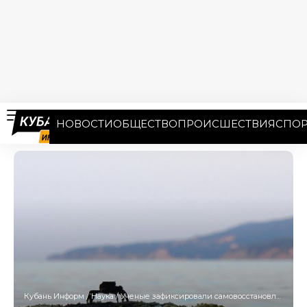
НОВОСТИ
ОБЩЕСТВО
ПРОИСШЕСТВИЯ
СПОР
Кубань Информ
/
Наука
/
Ученые зафиксировали самовосстановление экосистемы после разлива мазута в Анапе