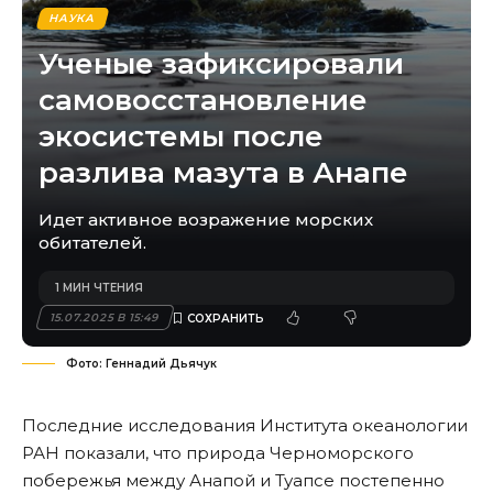
НАУКА
Ученые зафиксировали
самовосстановление
экосистемы после
разлива мазута в Анапе
Идет активное возражение морских
обитателей.
1 МИН ЧТЕНИЯ
15.07.2025 В 15:49
Фото: Геннадий Дьячук
Последние исследования Института океанологии
РАН показали, что природа Черноморского
побережья между Анапой и Туапсе постепенно