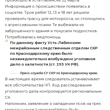
произошло в Усть-Лабинске 22 марта.
Информация о происшествии появилась в
соцсетях. Трое ребят 12, 13 и 18 лет решили
проверить трассу для мотокросса, но столкнулись
с агрессивными псами. Те выбежали из
заброшенного здания и покусали подростков.
Потребовалась медпомощь.
По данному факту Усть-Лабинским
межрайонным следственным отделом СКР
по Краснодарскому краю было
незамедлительно возбуждено уголовное
дело о халатности (ст. 293 УК РФ).
Пресс-служба СУ СКР по Краснодарскому краю.
В настоящее время следователь устанавливает
все обстоятельства ЧП. Ход расследования
уголовного дела
контролируется
региональным
СК.
Напомним, заявление о нападении псов на трех
мотогонщиков [написала](
https://kub-