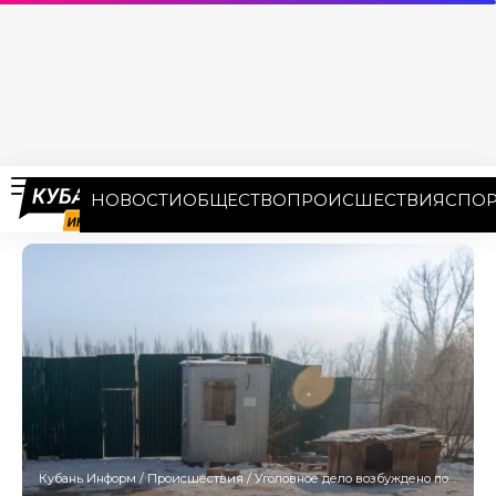
НОВОСТИ
ОБЩЕСТВО
ПРОИСШЕСТВИЯ
СПОР
Кубань Информ
/
Происшествия
/
Уголовное дело возбуждено по факту нападения своры собак на подростков в Усть-Лабинске