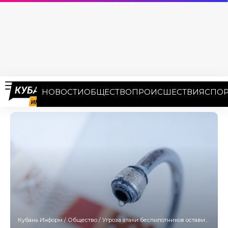
НОВОСТИ
ОБЩЕСТВО
ПРОИСШЕСТВИЯ
СПОР
Кубань Информ
/
Общество
/
Угроза атаки беспилотников оставила без воды жителей Южного района Новороссийска