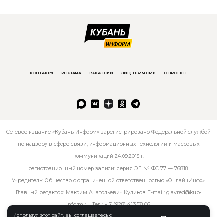
КОНТАКТЫ
РЕКЛАМА
ВАКАНСИИ
ЛИЦЕНЗИЯ СМИ
О ПРОЕКТЕ
Сетевое издание «Кубань Информ» зарегистрировано Федеральной службой
по надзору в сфере связи, информационных технологий и массовых
коммуникаций 24.09.2019 г.
регистрационный номер записи: серия ЭЛ № ФС 77 — 76818.
Учредитель: Общество с ограниченной ответственностью «ОнлайнИнфо».
Главный редактор: Максим Анатольевич Куликов E-mail:
glavred@kub-
inform.ru
. Тел.:
+ 7 (928) 413 78 06
.
Используя этот сайт, вы соглашаетесь с