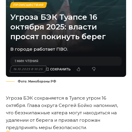
ПРОИСШЕСТВИЯ
Угроза БЭК Туапсе 16
октября 2025: власти
просят покинуть берег
В городе работает ПВО.
1 МИН ЧТЕНИЯ
16.10.2025 В 10:25
Фото: Минобороны РФ
Угроза БЭК сохраняется в Туапсе утром 16
октября. Глава округа Сергей Бойко напомнил,
что безэкипажные катера могут находиться на
удалении от берега и призвал горожан
предпринять меры безопасности.