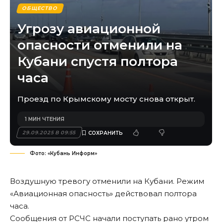
ОБЩЕСТВО
Угрозу авиационной
опасности отменили на
Кубани спустя полтора
часа
Проезд по Крымскому мосту снова открыт.
1 МИН ЧТЕНИЯ
29.09.2025 В 09:55
Фото: «Кубань Информ»
Воздушную тревогу отменили на Кубани. Режим
«Авиационная опасность» действовал полтора
часа.
Сообщения от РСЧС начали поступать рано утром