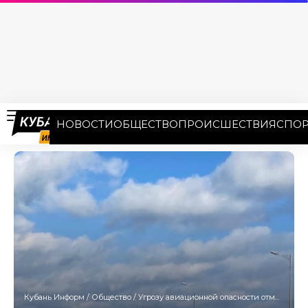
НОВОСТИ
ОБЩЕСТВО
ПРОИСШЕСТВИЯ
СПОР
Кубань Информ
/
Общество
/
Угрозу авиационной опасности отменили на Кубани спустя полтора часа