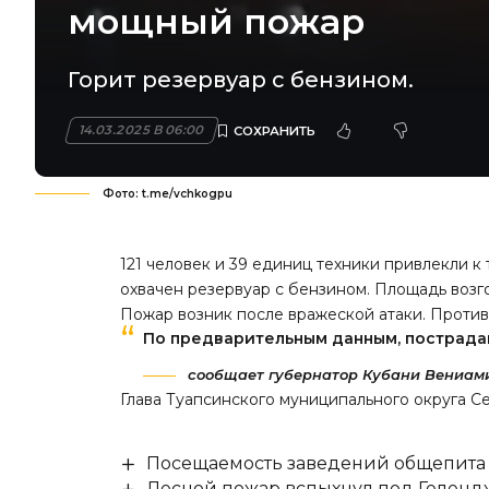
мощный пожар
Горит резервуар с бензином.
14.03.2025 В 06:00
Фото: t.me/vchkogpu
121 человек и 39 единиц техники привлекли 
охвачен резервуар с бензином. Площадь возг
Пожар возник после вражеской атаки. Против
По предварительным данным, пострада
сообщает губернатор Кубани Вениами
Глава Туапсинского муниципального округа С
Посещаемость заведений общепита н
Лесной пожар вспыхнул под Гелен