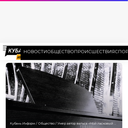
НОВОСТИ
ОБЩЕСТВО
ПРОИСШЕСТВИЯ
СПОР
Кубань Информ
/
Общество
/
Умер автор вальса «Мой ласковый и нежный зверь» Евгений Дога