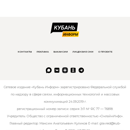
КОНТАКТЫ
РЕКЛАМА
ВАКАНСИИ
ЛИЦЕНЗИЯ СМИ
О ПРОЕКТЕ
Сетевое издание «Кубань Информ» зарегистрировано Федеральной службой
по надзору в сфере связи, информационных технологий и массовых
коммуникаций 24.09.2019 г.
регистрационный номер записи: серия ЭЛ № ФС 77 — 76818.
Учредитель: Общество с ограниченной ответственностью «ОнлайнИнфо».
Главный редактор: Максим Анатольевич Куликов E-mail:
glavred@kub-