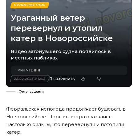
ПРОИСШЕСТВИЯ
Ураганный ветер
перевернул и утопил
катер в Новороссийске
Видео затонувшего судна появилось в
местных пабликах.
1 МИН ЧТЕНИЯ
22.02.2025 В 12:12
Фото: соцсети
Февральская непогода продолжает бушевать в
Новороссийске. Порывы ветра оказались
настолько сильны, что перевернули и потопили
катер.