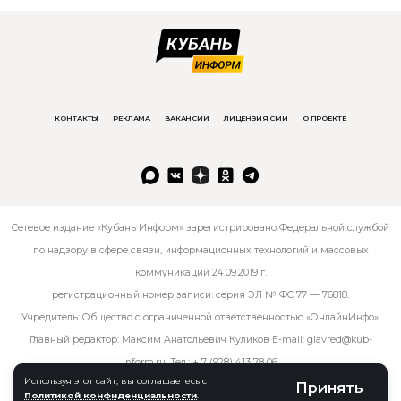
КОНТАКТЫ
РЕКЛАМА
ВАКАНСИИ
ЛИЦЕНЗИЯ СМИ
О ПРОЕКТЕ
Сетевое издание «Кубань Информ» зарегистрировано Федеральной службой
по надзору в сфере связи, информационных технологий и массовых
коммуникаций 24.09.2019 г.
регистрационный номер записи: серия ЭЛ № ФС 77 — 76818.
Учредитель: Общество с ограниченной ответственностью «ОнлайнИнфо».
Главный редактор: Максим Анатольевич Куликов E-mail:
glavred@kub-
inform.ru
. Тел.:
+ 7 (928) 413 78 06
.
Используя этот сайт, вы соглашаетесь с
Принять
Политикой конфиденциальности
.