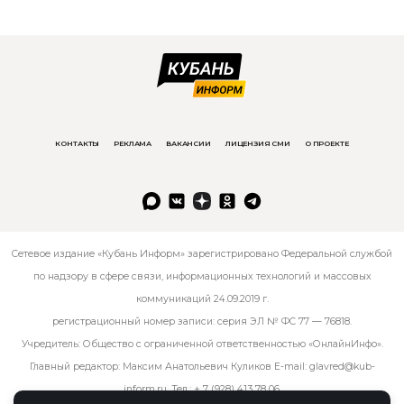
КОНТАКТЫ
РЕКЛАМА
ВАКАНСИИ
ЛИЦЕНЗИЯ СМИ
О ПРОЕКТЕ
Сетевое издание «Кубань Информ» зарегистрировано Федеральной службой
по надзору в сфере связи, информационных технологий и массовых
коммуникаций 24.09.2019 г.
регистрационный номер записи: серия ЭЛ № ФС 77 — 76818.
Учредитель: Общество с ограниченной ответственностью «ОнлайнИнфо».
Главный редактор: Максим Анатольевич Куликов E-mail:
glavred@kub-
inform.ru
. Тел.:
+ 7 (928) 413 78 06
.