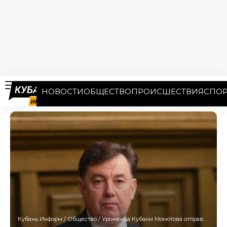
НОВОСТИ
ОБЩЕСТВО
ПРОИСШЕСТВИЯ
СПОР
Кубань Информ
/
Общество
/
Уроженца Кубани Момотова отправили в отставку с поста главы Верховного суда РФ