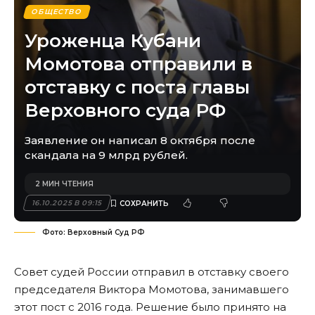
ОБЩЕСТВО
Уроженца Кубани
Момотова отправили в
отставку с поста главы
Верховного суда РФ
Заявление он написал 8 октября после
скандала на 9 млрд рублей.
2 МИН ЧТЕНИЯ
16.10.2025 В 09:15
Фото: Верховный Суд РФ
Совет судей России отправил в отставку своего
председателя Виктора Момотова, занимавшего
этот пост с 2016 года. Решение было принято на