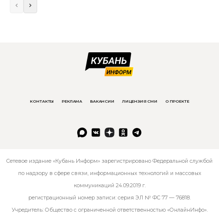
КОНТАКТЫ
РЕКЛАМА
ВАКАНСИИ
ЛИЦЕНЗИЯ СМИ
О ПРОЕКТЕ
Сетевое издание «Кубань Информ» зарегистрировано Федеральной службой
по надзору в сфере связи, информационных технологий и массовых
коммуникаций 24.09.2019 г.
регистрационный номер записи: серия ЭЛ № ФС 77 — 76818.
Учредитель: Общество с ограниченной ответственностью «ОнлайнИнфо».