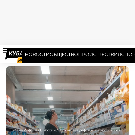
НОВОСТИ
ОБЩЕСТВО
ПРОИСШЕСТВИЯ
СПОР
Кубань Информ
/
В России
/
Устойчивая дефляция в России: цены снижаются третью неделю подряд