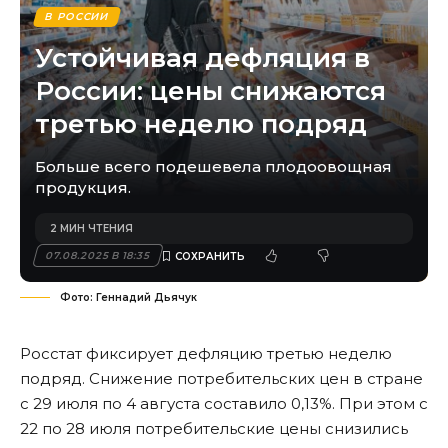
В РОССИИ
Устойчивая дефляция в
России: цены снижаются
третью неделю подряд
Больше всего подешевела плодоовощная
продукция.
2 МИН ЧТЕНИЯ
07.08.2025 В 18:35
Фото: Геннадий Дьячук
Росстат фиксирует дефляцию третью неделю
подряд. Снижение потребительских цен в стране
с 29 июля по 4 августа составило 0,13%. При этом с
22 по 28 июля потребительские цены снизились