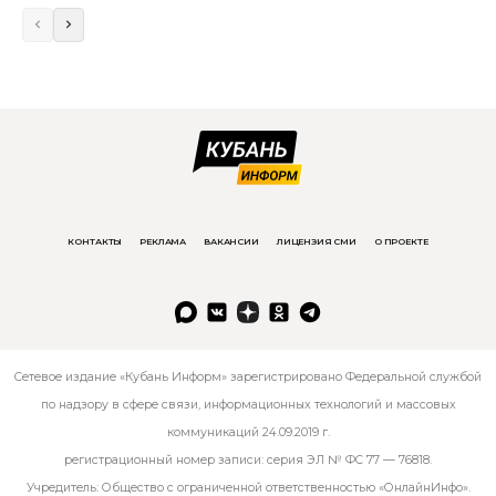
КОНТАКТЫ
РЕКЛАМА
ВАКАНСИИ
ЛИЦЕНЗИЯ СМИ
О ПРОЕКТЕ
Сетевое издание «Кубань Информ» зарегистрировано Федеральной службой
по надзору в сфере связи, информационных технологий и массовых
коммуникаций 24.09.2019 г.
регистрационный номер записи: серия ЭЛ № ФС 77 — 76818.
Учредитель: Общество с ограниченной ответственностью «ОнлайнИнфо».