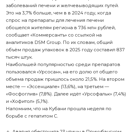
заболеваний печени и желчевыводящих путей.
Это на 3,7% больше, чем в в 2024 году, когда
спрос на препараты для лечения печени
обошелся жителям региона в 736 млн рублей,
сообщает «Коммерсантъ»
со ссылкой на
аналитиков DSM Group. По их словам, общий
объём продаж упаковок в 2025 году составил 837
тысяч штук.
Наибольшей популярностью среди препаратов
пользовался «Урсосан», на его долю от общего
объема продаж пришлось около 21,5%. На втором
месте — «Эссенциале» (13,6%), на третьем —
«Фосфоглив» (7,8%). Далее идёт «Урсофальк» (7,4%)
и «Хофитол» (5,1%).
Напомним, что на Кубани прошла
неделя по
борьбе с гепатитом С
.
Авария обесточила 23 улицы в Прикубанском