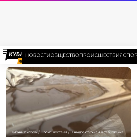
НОВОСТИ
ОБЩЕСТВО
ПРОИСШЕСТВИЯ
СПОР
Кубань Информ
/
Происшествия
/
В Анапе открыли штаб, где учат правилам отлова замазученных пернатых