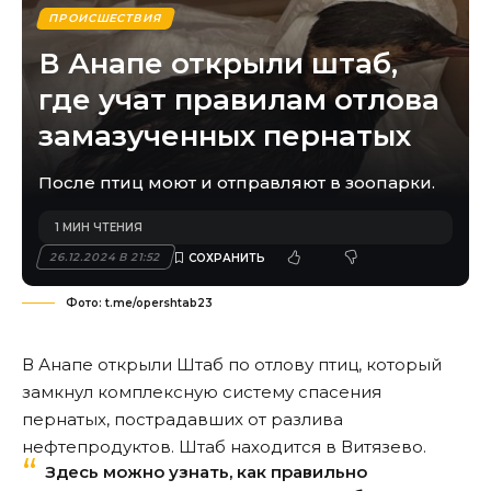
ПРОИСШЕСТВИЯ
В Анапе открыли штаб,
где учат правилам отлова
замазученных пернатых
После птиц моют и отправляют в зоопарки.
1 МИН ЧТЕНИЯ
26.12.2024 В 21:52
Фото: t.me/opershtab23
В Анапе открыли Штаб по отлову птиц, который
замкнул комплексную систему спасения
пернатых, пострадавших от разлива
нефтепродуктов. Штаб находится в Витязево.
Здесь можно узнать, как правильно