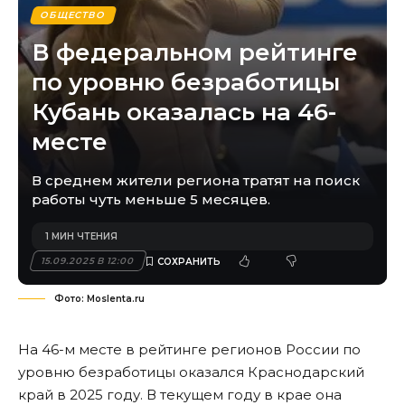
ОБЩЕСТВО
В федеральном рейтинге
по уровню безработицы
Кубань оказалась на 46-
месте
В среднем жители региона тратят на поиск
работы чуть меньше 5 месяцев.
1 МИН ЧТЕНИЯ
15.09.2025 В 12:00
Фото: Moslenta.ru
На 46-м месте в рейтинге регионов России по
уровню безработицы оказался Краснодарский
край в 2025 году. В текущем году в крае она