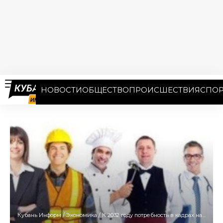
НОВОСТИ
ОБЩЕСТВО
ПРОИСШЕСТВИЯ
СПОР
Кубань Информ
/
Экономика
/
К 2032 году потребность в кадрах на Кубани составит свыше 266 тысяч человек