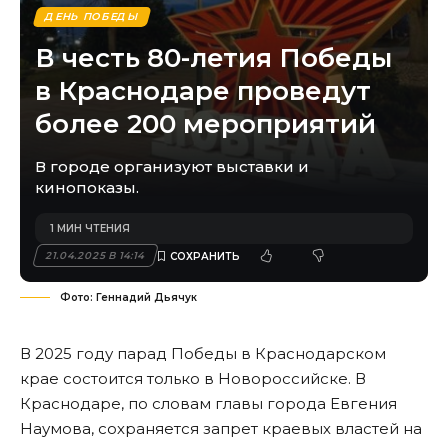
ДЕНЬ ПОБЕДЫ
В честь 80-летия Победы
в Краснодаре проведут
более 200 мероприятий
В городе организуют выставки и
кинопоказы.
1 МИН ЧТЕНИЯ
21.04.2025 В 14:14
Фото: Геннадий Дьячук
В 2025 году парад Победы в Краснодарском
крае состоится только в Новороссийске. В
Краснодаре, по словам главы города Евгения
Наумова, сохраняется запрет краевых властей на