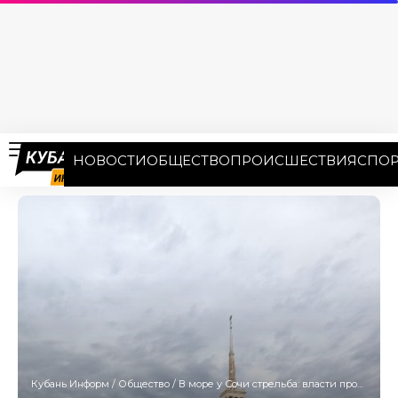
НОВОСТИ
ОБЩЕСТВО
ПРОИСШЕСТВИЯ
СПОР
Кубань Информ
/
Общество
/
В море у Сочи стрельба: власти просят сохранять спокойствие