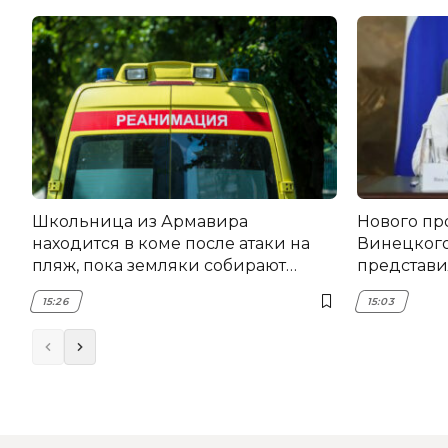
Школьница из Армавира
Нового пр
находится в коме после атаки на
Винецког
пляж, пока земляки собирают
представил
помощь
15:26
15:03