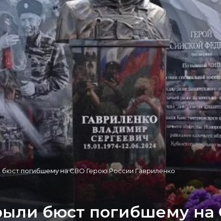
 бюст погибшему на СВО Герою России Гавриленко
рыли бюст погибшему на