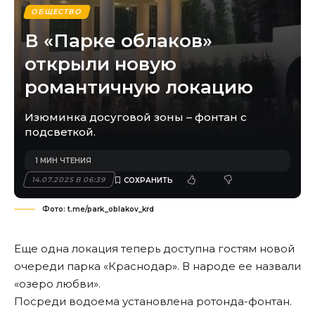
ОБЩЕСТВО
В «Парке облаков»
открыли новую
романтичную локацию
Изюминка досуговой зоны – фонтан с
подсветкой.
1 МИН ЧТЕНИЯ
14.07.2025 В 06:39
Фото: t.me/park_oblakov_krd
Еще одна локация теперь доступна гостям новой
очереди парка «Краснодар». В народе ее назвали
«озеро любви».
Посреди водоема установлена ротонда-фонтан.