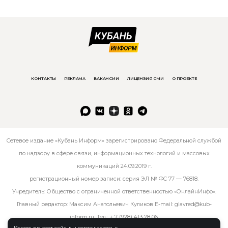
КОНТАКТЫ
РЕКЛАМА
ВАКАНСИИ
ЛИЦЕНЗИЯ СМИ
О ПРОЕКТЕ
Сетевое издание «Кубань Информ» зарегистрировано Федеральной службой
по надзору в сфере связи, информационных технологий и массовых
коммуникаций 24.09.2019 г.
регистрационный номер записи: серия ЭЛ № ФС 77 — 76818.
Учредитель: Общество с ограниченной ответственностью «ОнлайнИнфо».
Главный редактор: Максим Анатольевич Куликов E-mail:
glavred@kub-
inform.ru
. Тел.:
+ 7 (928) 413 78 06
.
Используя этот сайт, вы соглашаетесь с