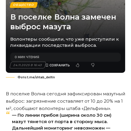
ОБЩЕСТВО
В поселке Волна замечен
выброс мазута
Волонтеры сообщили, что уже приступили к
ликвидации последствий выброса.
0 МИН ЧТЕНИЯ
24.11.2025 В 16:43
Фото:t.me/shtab_delfin
В поселке Волна сегодня зафиксирован мазутный
выброс: загрязнение составляет от 10 до 20% на 1
м², сообщают волонтеры штаба «Дельфины».
— По линии прибоя (ширина около 30 см)
мазут тянется от порта в сторону мыса.
Дальнейший мониторинг невозможен —