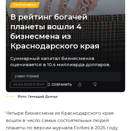
ЭКОНОМИКА
В рейтинг богачей
планеты вошли 4
бизнесмена из
Краснодарского края
Суммарный капитал бизнесменов
оценивается в 10,4 миллиарда долларов.
2 МИН ЧТЕНИЯ
02.04.2025 В 10:01
Фото: Геннадий Дьячук
Четыре бизнесмена из Краснодарского края
вошли в число самых состоятельных людей
планеты по версии журнала Forbes в 2025 году.