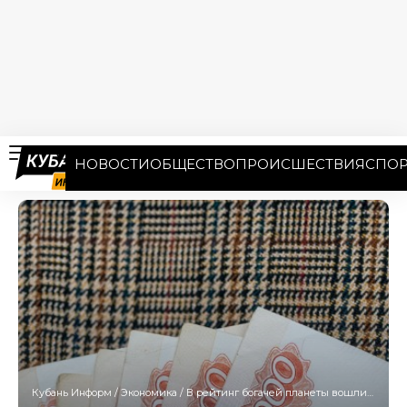
НОВОСТИ
ОБЩЕСТВО
ПРОИСШЕСТВИЯ
СПОР
Кубань Информ
/
Экономика
/
В рейтинг богачей планеты вошли 4 бизнесмена из Краснодарского края