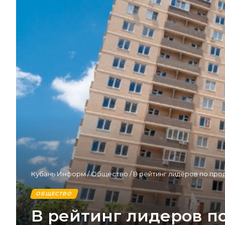
Кубань Информ
/
Общество
/
В рейтинг лидеров по пр
ОБЩЕСТВО
В рейтинг лидеров п