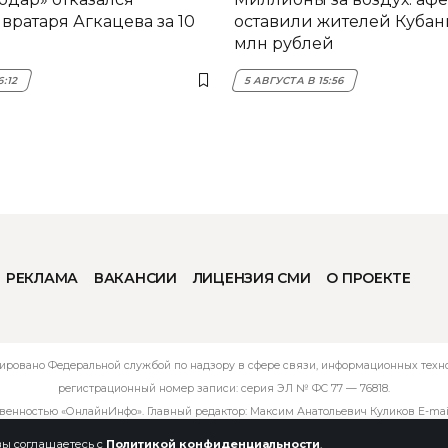
вратаря Агкацева за 10
оставили жителей Кубани
млн рублей
6:12
5 АВГУСТА В 15:56
РЕКЛАМА
ВАКАНСИИ
ЛИЦЕНЗИЯ СМИ
О ПРОЕКТЕ
ировано Федеральной службой по надзору в сфере связи, информационных технол
регистрационный номер записи: серия ЭЛ № ФС 77 — 76818.
твенностью «ОнлайнИнфо». Главный редактор: Максим Анатольевич Куликов E-mai
 вы соглашаетесь с
Политикой конфиденциальности
.