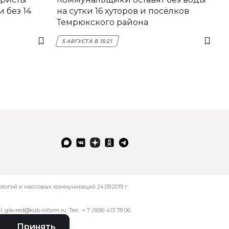
 без 14
на сутки 16 хуторов и посёлков
Темрюкского района
5 АВГУСТА В 15:21
огий и массовых коммуникаций 24.09.2019 г.
l:
glavred@kub-inform.ru
. Тел.:
+ 7 (928) 413 78 06
.
Принять