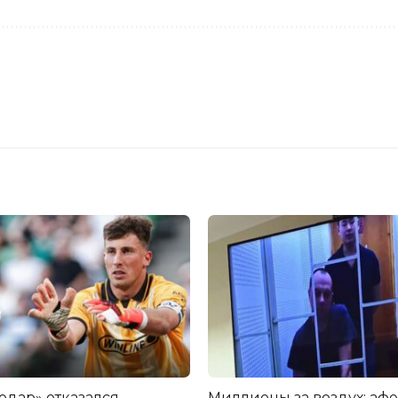
одар» отказался
Миллионы за воздух: аф