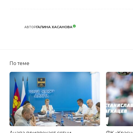
ГАЛИНА ХАСАНОВА
АВТОР
По теме
Анапа привлекает сотни
ФК «Красн