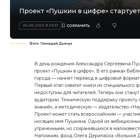
Проект «Пушкин в цифре» стартует
04.06.2025 В 20:51
Фото: Геннадий Дьячук
В день рождения Александра Сергеевича Пушк
проект «Пушкин в цифре». В его рамках библ
города — начнёт перевод в цифровой формат 
Первый этап охватит книги из специального ф
недоступны для читателей. Теперь они стану
аудитории. Техническую поддержку проекту 
знаний», а методическую — издательство «Нау
Проект может стать всероссийским — участие
носящих имя Пушкина. Одной из амбициозных 
утраченными, но сохранившихся в малоизвест
Напомним
, фонд Олега Дерипаска «Вольное 