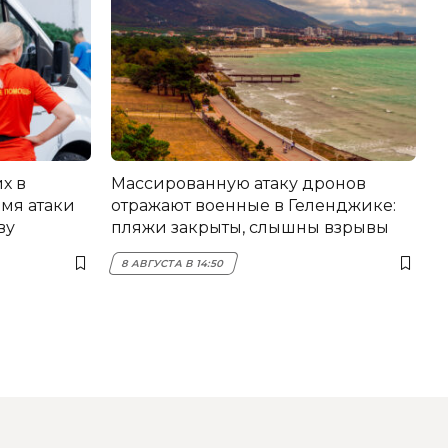
х в
Массированную атаку дронов
мя атаки
отражают военные в Геленджике:
ву
пляжи закрыты, слышны взрывы
8 АВГУСТА В 14:50