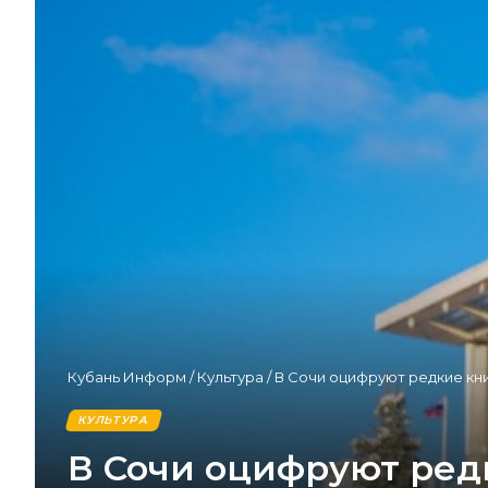
Кубань Информ
/
Культура
/
В Сочи оцифруют редкие кн
КУЛЬТУРА
В Сочи оцифруют ред