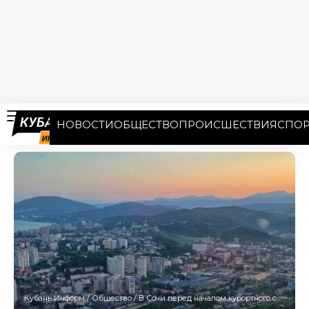
НОВОСТИ
ОБЩЕСТВО
ПРОИСШЕСТВИЯ
СПОР
Кубань Информ
/
Общество
/
В Сочи перед началом курортного сезона заработает Оперштаб