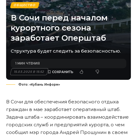
ОБЩЕСТВО
В Сочи перед началом
курортного сезона
заработает Оперштаб
Структура будет следить за безопасностью.
1 МИН ЧТЕНИЯ
15.03.2025 В 15:52
Фото: «Кубань Информ»
В Сочи для обеспечения безопасного отдыха
граждан в мае заработает оперативный штаб.
Задача штаба – координировать взаимодействие
городских служб и предприятий курорта, о чем
сообщил мэр города Андрей Прошунин в своем