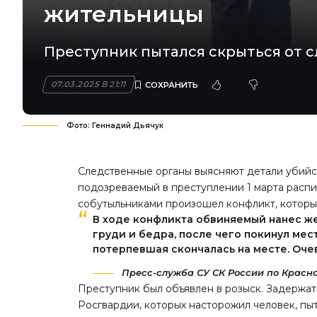
жительницы
Преступник пытался скрыться от с
07.03.2025 В 21:11
Фото: Геннадий Дьячук
Следственные органы выясняют детали убийст
подозреваемый в преступлении 1 марта расп
собутыльниками произошел конфликт, которы
В ходе конфликта обвиняемый нанес ж
груди и бедра, после чего покинул мес
потерпевшая скончалась на месте. Оч
Пресс-служба СУ СК России по Красн
Преступник был объявлен в розыск. Задержат
Росгвардии, которых насторожил человек, п