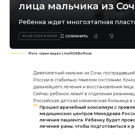
лица мальчика из Со
Ребенка ждет многоэтапная пласт
04.03.2025 В 09:50
Фото: скрин видео t.me/RDKBofficial
Девятилетний мальчик из Сочи, пострадавший
России в стабильно тяжелом состоянии. Конс
дальнейшего лечения и восстановления лица.
Сейчас ребенок лежит в отделении реанимац
Российская детская клиническая больница в 
Прошел врачебный консилиум с привл
медицинских центров Минздрава России
лечения пациента. Ребенку будет пров
лечение раны, чтобы подготовиться к 