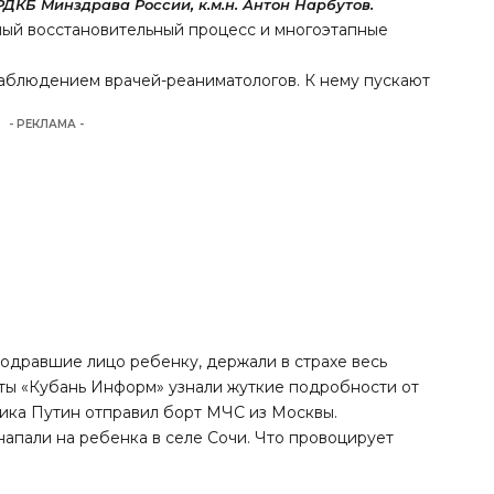
ДКБ Минздрава России, к.м.н. Антон Нарбутов.
ный восстановительный процесс и многоэтапные
аблюдением врачей-реаниматологов. К нему пускают
- РЕКЛАМА -
содравшие лицо ребенку, держали в страхе весь
нты «Кубань Информ»
узнали
жуткие подробности от
чика Путин
отправил
борт МЧС из Москвы.
 напали на ребенка в селе Сочи. Что провоцирует