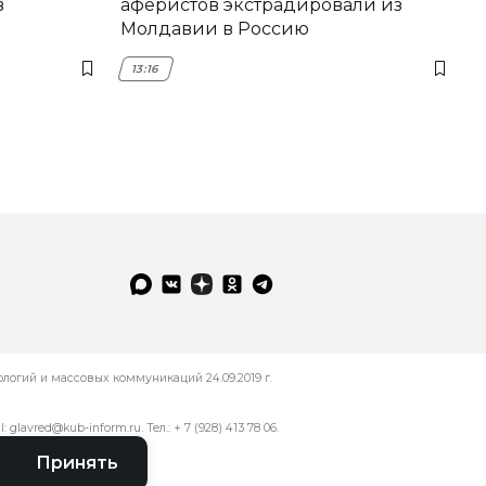
в
аферистов экстрадировали из
Молдавии в Россию
13:16
огий и массовых коммуникаций 24.09.2019 г.
l:
glavred@kub-inform.ru
. Тел.:
+ 7 (928) 413 78 06
.
Принять