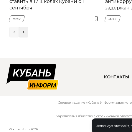
ставить в 17 школах Кубани с 1
антикорру
сентября
задержан 
НЭСК Кры
14:47
13:47
КОНТАКТЫ
Сетевое издание «Кубань Информ» зарегистр
Учредитель: Общество с ограниченной ответс
Используя этот сайт,
© kub-inform 2026