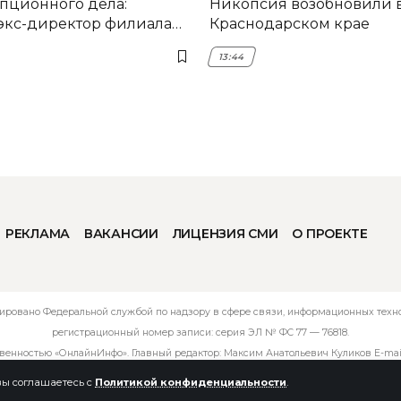
пционного дела:
Никопсия возобновили 
экс-директор филиала
Краснодарском крае
мска
13:44
РЕКЛАМА
ВАКАНСИИ
ЛИЦЕНЗИЯ СМИ
О ПРОЕКТЕ
ировано Федеральной службой по надзору в сфере связи, информационных технол
регистрационный номер записи: серия ЭЛ № ФС 77 — 76818.
твенностью «ОнлайнИнфо». Главный редактор: Максим Анатольевич Куликов E-mai
 вы соглашаетесь с
Политикой конфиденциальности
.