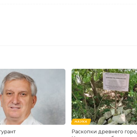
НАУКА
гурант
Раскопки древнего горо