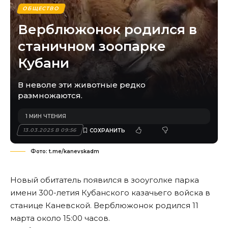
ОБЩЕСТВО
Верблюжонок родился в
станичном зоопарке
Кубани
В неволе эти животные редко
размножаются.
1 МИН ЧТЕНИЯ
13.03.2025 В 09:56
Фото: t.me/kanevskadm
Новый обитатель появился в зооуголке парка
имени 300-летия Кубанского казачьего войска в
станице Каневской. Верблюжонок родился 11
марта около 15:00 часов.