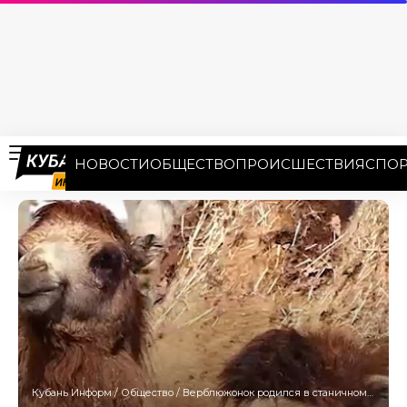
НОВОСТИ
ОБЩЕСТВО
ПРОИСШЕСТВИЯ
СПОР
Кубань Информ
/
Общество
/
Верблюжонок родился в станичном зоопарке Кубани