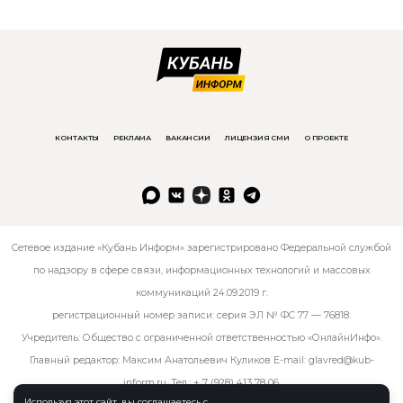
КОНТАКТЫ
РЕКЛАМА
ВАКАНСИИ
ЛИЦЕНЗИЯ СМИ
О ПРОЕКТЕ
Сетевое издание «Кубань Информ» зарегистрировано Федеральной службой
по надзору в сфере связи, информационных технологий и массовых
коммуникаций 24.09.2019 г.
регистрационный номер записи: серия ЭЛ № ФС 77 — 76818.
Учредитель: Общество с ограниченной ответственностью «ОнлайнИнфо».
Главный редактор: Максим Анатольевич Куликов E-mail:
glavred@kub-
inform.ru
. Тел.:
+ 7 (928) 413 78 06
.
Используя этот сайт, вы соглашаетесь с