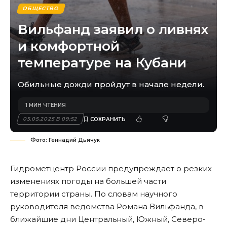
ОБЩЕСТВО
Вильфанд заявил о ливнях
и комфортной
температуре на Кубани
Обильные дожди пройдут в начале недели.
1 МИН ЧТЕНИЯ
05.05.2025 В 09:52
Фото: Геннадий Дьячук
Гидрометцентр России предупреждает о резких
изменениях погоды на большей части
территории страны. По словам научного
руководителя ведомства Романа Вильфанда, в
ближайшие дни Центральный, Южный, Северо-