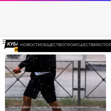
НОВОСТИ
ОБЩЕСТВО
ПРОИСШЕСТВИЯ
СПОР
Кубань Информ
/
Общество
/
Вильфанд заявил о ливнях и комфортной температуре на Кубани