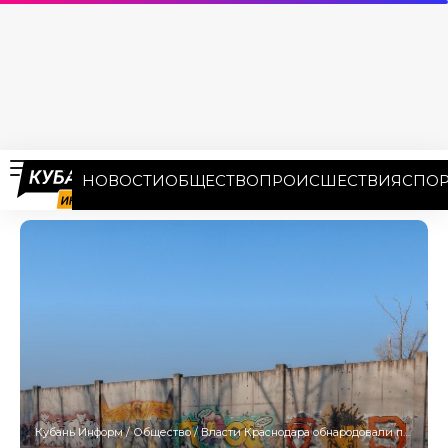
НОВОСТИ
ОБЩЕСТВО
ПРОИСШЕСТВИЯ
СПОР
Кубань Информ
/
Общество
/
Власти Краснодара обнародовали проект «Кубанского кремля»