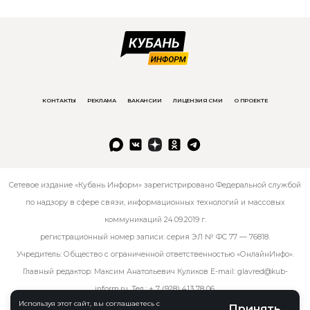
КОНТАКТЫ
РЕКЛАМА
ВАКАНСИИ
ЛИЦЕНЗИЯ СМИ
О ПРОЕКТЕ
Сетевое издание «Кубань Информ» зарегистрировано Федеральной службой
по надзору в сфере связи, информационных технологий и массовых
коммуникаций 24.09.2019 г.
регистрационный номер записи: серия ЭЛ № ФС 77 — 76818.
Учредитель: Общество с ограниченной ответственностью «ОнлайнИнфо».
Главный редактор: Максим Анатольевич Куликов E-mail:
glavred@kub-
inform.ru
. Тел.:
+ 7 (928) 413 78 06
.
Используя этот сайт, вы соглашаетесь с
Принять