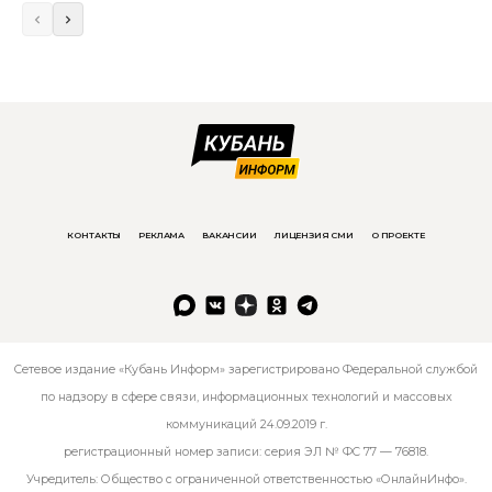
КОНТАКТЫ
РЕКЛАМА
ВАКАНСИИ
ЛИЦЕНЗИЯ СМИ
О ПРОЕКТЕ
Сетевое издание «Кубань Информ» зарегистрировано Федеральной службой
по надзору в сфере связи, информационных технологий и массовых
коммуникаций 24.09.2019 г.
регистрационный номер записи: серия ЭЛ № ФС 77 — 76818.
Учредитель: Общество с ограниченной ответственностью «ОнлайнИнфо».