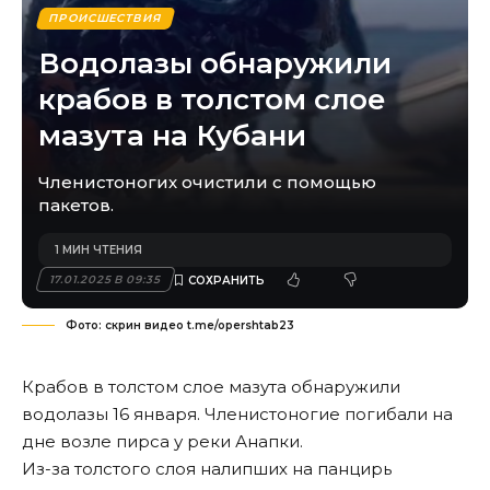
ПРОИСШЕСТВИЯ
Водолазы обнаружили
крабов в толстом слое
мазута на Кубани
Членистоногих очистили с помощью
пакетов.
1 МИН ЧТЕНИЯ
17.01.2025 В 09:35
Фото: скрин видео t.me/opershtab23
Крабов в толстом слое мазута обнаружили
водолазы 16 января. Членистоногие погибали на
дне возле пирса у реки Анапки.
Из-за толстого слоя налипших на панцирь