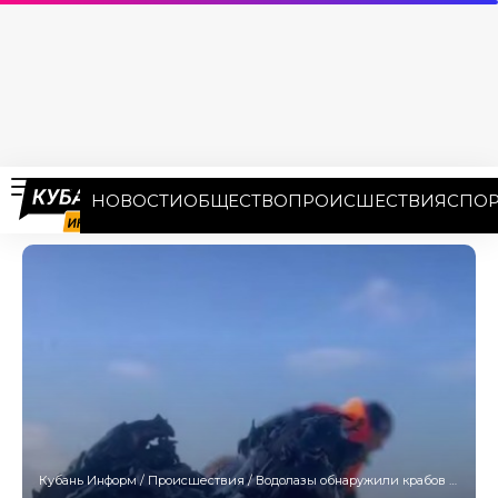
НОВОСТИ
ОБЩЕСТВО
ПРОИСШЕСТВИЯ
СПОР
Кубань Информ
/
Происшествия
/
Водолазы обнаружили крабов в толстом слое мазута на Кубани