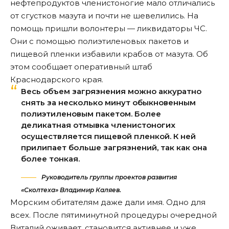
нефтепродуктов членистоногие мало отличались
от сгустков мазута и почти не шевелились. На
помощь пришли волонтеры — ликвидаторы ЧС.
Они с помощью полиэтиленовых пакетов и
пищевой пленки избавили крабов от мазута. Об
этом
сообщает
оперативный штаб
Краснодарского края.
Весь объем загрязнения можно аккуратно
снять за несколько минут обыкновенным
полиэтиленовым пакетом. Более
деликатная отмывка членистоногих
осуществляется пищевой пленкой. К ней
прилипает больше загрязнений, так как она
более тонкая.
Руководитель группы проектов развития
«Сколтеха» Владимир Каляев.
Морским обитателям даже дали имя. Одно для
всех. После пятиминутной процедуры очередной
Виталий оживает, становится активнее и уже