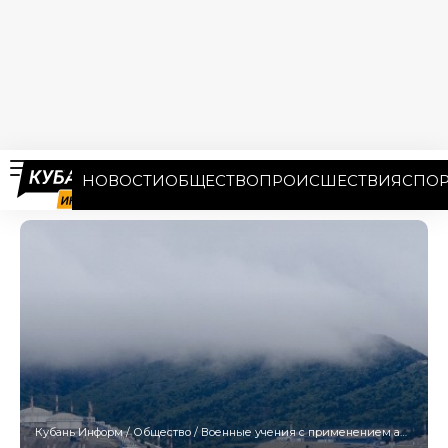
НОВОСТИ
ОБЩЕСТВО
ПРОИСШЕСТВИЯ
СПОР
Кубань Информ
/
Общество
/
Военные учения с применением артиллерии пройдут в акватории Новороссийска